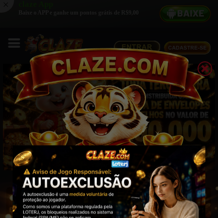
claze App
Baixe o APP e ganhe um pontos grátis de R$9,00
Indique um amigo e ganhe R$5